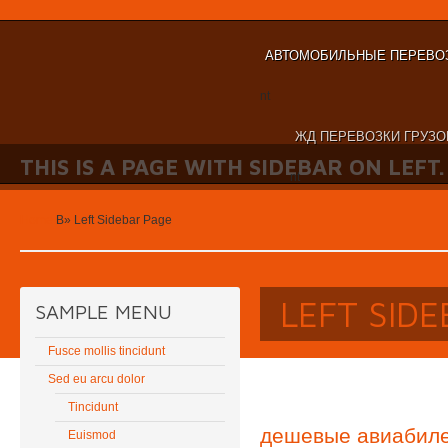
АВТОМОБИЛЬНЫЕ ПЕРЕВОЗ
nt
ЖД ПЕРЕВОЗКИ ГРУЗО
THIS IS A PAGE WITH SIDEBAR ON LEFT.
nt
Home
В»
Left Sidebar Page
LEFT SID
SAMPLE MENU
Fusce mollis tincidunt
Sed eu arcu dolor
Tincidunt
дешевые авиабиле
Euismod