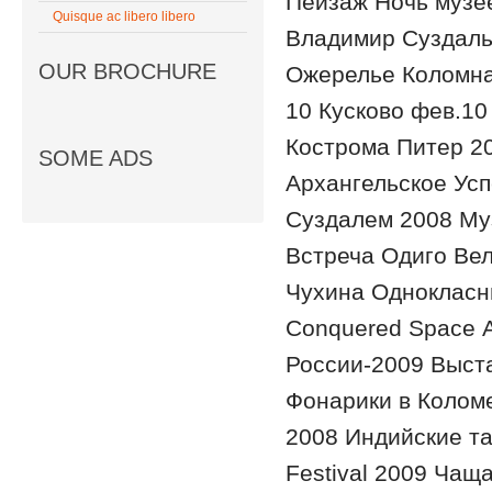
Пейзаж Ночь музее
Quisque ac libero libero
Владимир Суздаль
OUR BROCHURE
Ожерелье Коломна
10 Кусково фев.1
Кострома Питер 2
SOME ADS
Архангельское Ус
Суздалем 2008 Му
Встреча Одиго Ве
Чухина Однокласни
Conquered Space 
России-2009 Выст
Фонарики в Колом
2008 Индийские та
Festival 2009 Чащ