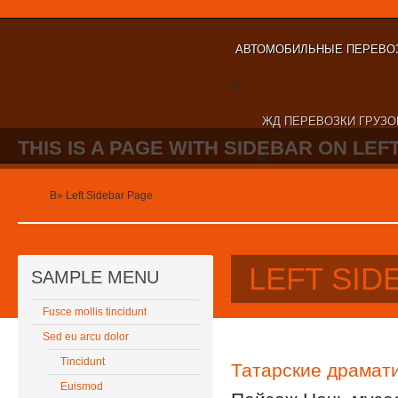
АВТОМОБИЛЬНЫЕ ПЕРЕВОЗ
nt
ЖД ПЕРЕВОЗКИ ГРУЗО
THIS IS A PAGE WITH SIDEBAR ON LEFT
nt
Home
В»
Left Sidebar Page
LEFT SID
SAMPLE MENU
Fusce mollis tincidunt
Sed eu arcu dolor
Tincidunt
Татарские драмат
Euismod