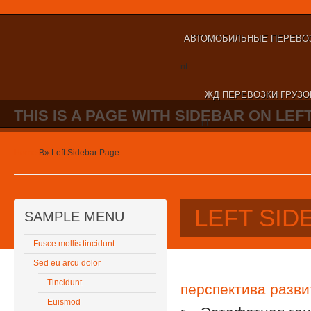
АВТОМОБИЛЬНЫЕ ПЕРЕВОЗ
nt
ЖД ПЕРЕВОЗКИ ГРУЗО
THIS IS A PAGE WITH SIDEBAR ON LEFT
nt
Home
В»
Left Sidebar Page
LEFT SID
SAMPLE MENU
Fusce mollis tincidunt
Sed eu arcu dolor
Tincidunt
перспектива разв
Euismod