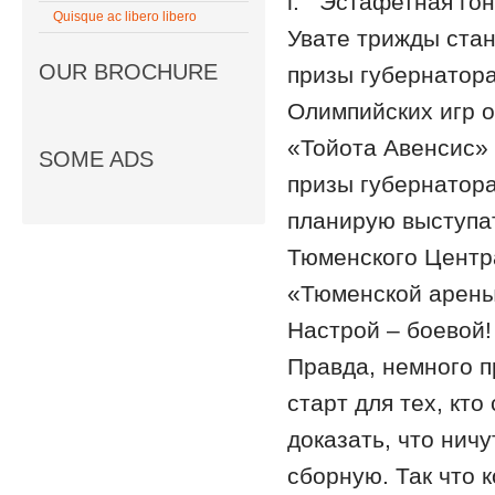
г. Эстафетная гон
Quisque ac libero libero
Увате трижды ста
OUR BROCHURE
призы губернатора
Олимпийских игр о
«Тойота Авенсис» 
SOME ADS
призы губернатора
планирую выступат
Тюменского Центр
«Тюменской арены»
Настрой – боевой!
Правда, немного 
старт для тех, кто
доказать, что ничу
сборную. Так что 